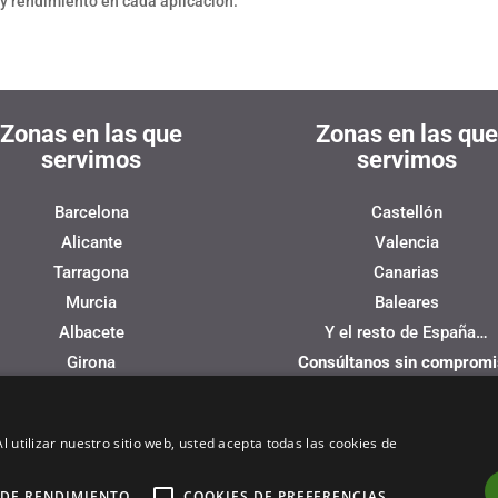
y rendimiento en cada aplicación.
Zonas en las que
Zonas en las que
servimos
servimos
Barcelona
Castellón
Alicante
Valencia
Tarragona
Canarias
Murcia
Baleares
Albacete
Y el resto de España…
Girona
Consúltanos sin comprom
l utilizar nuestro sitio web, usted acepta todas las cookies de
ón Europea –
 DE RENDIMIENTO
COOKIES DE PREFERENCIAS