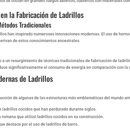
llos se cocían en grandes fuegos abiertos, cubiertos con materiales co
en la Fabricación de Ladrillos
Métodos Tradicionales
rillos han inspirado numerosas innovaciones modernas. El uso de hornos
erivan de estos conocimientos ancestrales.
 a un resurgimiento de técnicas tradicionales de fabricación de ladrillo
educe significativamente el consumo de energía en comparación con la 
dernas de Ladrillos
trucción de algunas de las estructuras más emblemáticas del mundo an
 ladrillos cocidos que han perdurado durante siglos.
 romana que utilizó ladrillos cocidos en su construcción.
e destaca por el uso de ladrillos de barro.