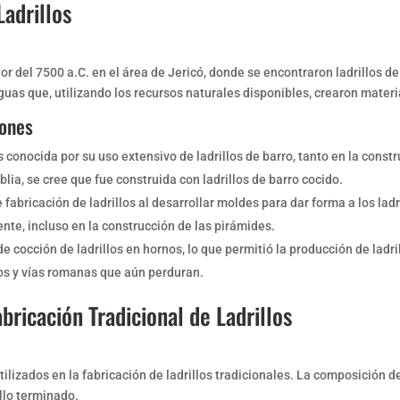
Ladrillos
r del 7500 a.C. en el área de Jericó, donde se encontraron ladrillos de
tiguas que, utilizando los recursos naturales disponibles, crearon mate
iones
onocida por su uso extensivo de ladrillos de barro, tanto en la const
ia, se cree que fue construida con ladrillos de barro cocido.
 fabricación de ladrillos al desarrollar moldes para dar forma a los lad
ente, incluso en la construcción de las pirámides.
 cocción de ladrillos en hornos, lo que permitió la producción de ladri
ios y vías romanas que aún perduran.
abricación Tradicional de Ladrillos
utilizados en la fabricación de ladrillos tradicionales. La composición de 
illo terminado.