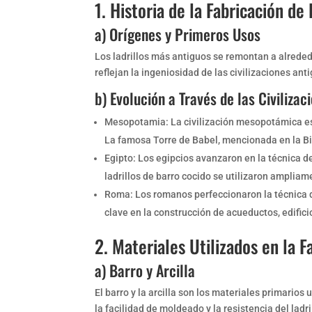
1. Historia de la Fabricación de 
a) Orígenes y Primeros Usos
Los ladrillos más antiguos se remontan a alrededo
reflejan la ingeniosidad de las civilizaciones an
b) Evolución a Través de las Civilizac
Mesopotamia: La civilización mesopotámica es c
La famosa Torre de Babel, mencionada en la Bibl
Egipto: Los egipcios avanzaron en la técnica de
ladrillos de barro cocido se utilizaron ampliam
Roma: Los romanos perfeccionaron la técnica de
clave en la construcción de acueductos, edific
2. Materiales Utilizados en la F
a) Barro y Arcilla
El barro y la arcilla son los materiales primarios 
la facilidad de moldeado y la resistencia del ladr