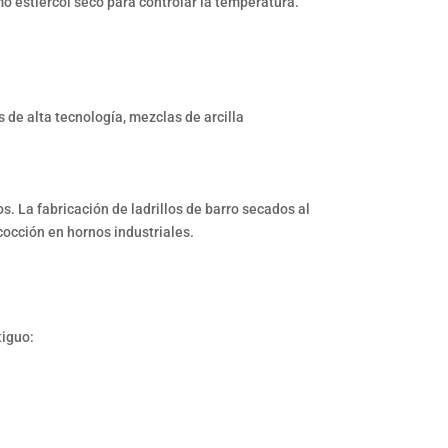
mo estiércol seco para controlar la temperatura.
 de alta tecnología, mezclas de arcilla
s. La fabricación de ladrillos de barro secados al
cocción en hornos industriales.
tiguo: